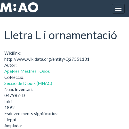
Vés al contingut
Togg
Inici
Lletra L i ornamentació
navig
Lletra L i ornamentació
Wikilink:
http://www.wikidata.org/entity/Q27551131
Autor:
Apel·les Mestres i Oñós
Col·lecció:
Secció de Dibuix (MNAC)
Num. Inventari:
047987-D
Inici:
1892
Esdeveniments significatius:
Llegat
Amplada: