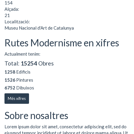
154
Alçada:
21
Localització:
Museu Nacional d'Art de Catalunya
Rutes Modernisme en xifres
Actualment tenim:
Total:
15254
Obres
1258
Edificis
1526
Pintures
6752
Dibuixos
Més xifres
Sobre nosaltres
Lorem ipsum dolor sit amet, consectetur adipiscing elit, sed do
eiusmod tempor incididunt ut labore et dolore magna aliqua. Ut