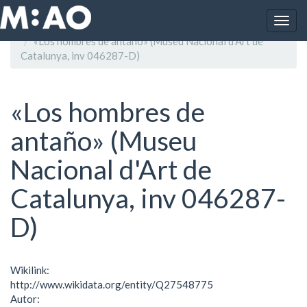
Vés al contingut
Togg
Inici
navig
«Los hombres de antaño» (Museu Nacional d'Art de
Catalunya, inv 046287-D)
«Los hombres de
antaño» (Museu
Nacional d'Art de
Catalunya, inv 046287-
D)
Wikilink:
http://www.wikidata.org/entity/Q27548775
Autor: