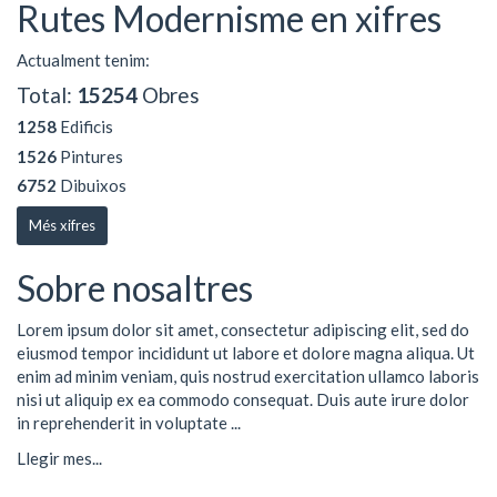
Rutes Modernisme en xifres
Actualment tenim:
Total:
15254
Obres
1258
Edificis
1526
Pintures
6752
Dibuixos
Més xifres
Sobre nosaltres
Lorem ipsum dolor sit amet, consectetur adipiscing elit, sed do
eiusmod tempor incididunt ut labore et dolore magna aliqua. Ut
enim ad minim veniam, quis nostrud exercitation ullamco laboris
nisi ut aliquip ex ea commodo consequat. Duis aute irure dolor
in reprehenderit in voluptate ...
Llegir mes...