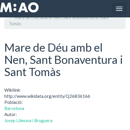
Vés al contingut
Togg
Inici
navig
Mare de Déu amb el Nen, Sant Bonaventura i Sant
Tomàs
Mare de Déu amb el
Nen, Sant Bonaventura i
Sant Tomàs
Wikilink:
http://www.wikidata.org/entity/Q26836166
Població:
Barcelona
Autor:
Josep Llimona i Bruguera