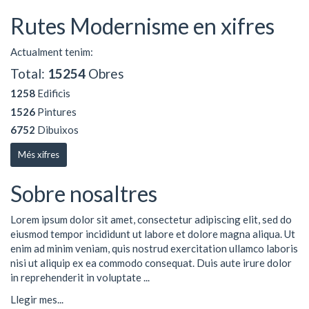
Rutes Modernisme en xifres
Actualment tenim:
Total:
15254
Obres
1258
Edificis
1526
Pintures
6752
Dibuixos
Més xifres
Sobre nosaltres
Lorem ipsum dolor sit amet, consectetur adipiscing elit, sed do
eiusmod tempor incididunt ut labore et dolore magna aliqua. Ut
enim ad minim veniam, quis nostrud exercitation ullamco laboris
nisi ut aliquip ex ea commodo consequat. Duis aute irure dolor
in reprehenderit in voluptate ...
Llegir mes...