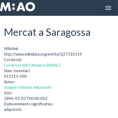
Vés al contingut
Togg
Inici
Mercat a Saragossa
navig
Mercat a Saragossa
Wikilink:
http://www.wikidata.org/entity/Q27510119
Col·lecció:
Col·lecció d'Art Modern (MNAC)
Num. Inventari:
011513-000
Autor:
Joaquín Pallarés Allustante
Inici:
1896-01-01T00:00:00Z
Esdeveniments significatius:
adquisició