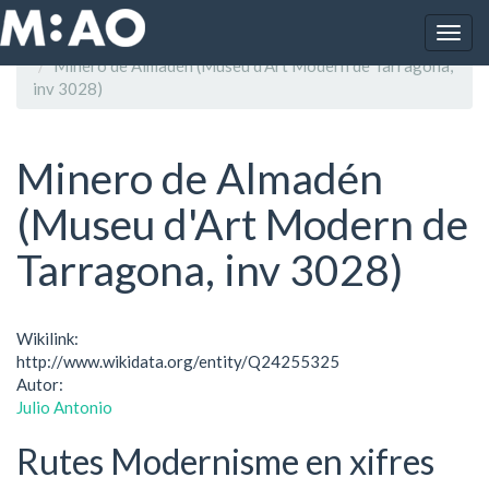
Vés al contingut
Togg
Inici
navig
Minero de Almadén (Museu d'Art Modern de Tarragona,
inv 3028)
Minero de Almadén
(Museu d'Art Modern de
Tarragona, inv 3028)
Wikilink:
http://www.wikidata.org/entity/Q24255325
Autor:
Julio Antonio
Rutes Modernisme en xifres