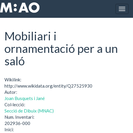
Vés al contingut
Togg
Inici
Mobiliari i ornamentació per a un saló
navig
Mobiliari i
ornamentació per a un
saló
Wikilink:
http://www.wikidata.org/entity/Q27525930
Autor:
Joan Busquets i Jané
Col·lecció:
Secció de Dibuix (MNAC)
Num. Inventari:
202936-000
Inici: