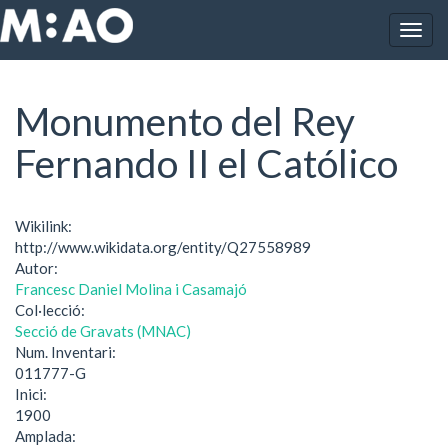
Vés al contingut
Togg
Inici
Monumento del Rey Fernando II el Católico
navig
Monumento del Rey
Fernando II el Católico
Wikilink:
http://www.wikidata.org/entity/Q27558989
Autor:
Francesc Daniel Molina i Casamajó
Col·lecció:
Secció de Gravats (MNAC)
Num. Inventari:
011777-G
Inici:
1900
Amplada: