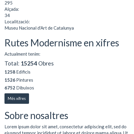
295
Alçada:
34
Localització:
Museu Nacional d'Art de Catalunya
Rutes Modernisme en xifres
Actualment tenim:
Total:
15254
Obres
1258
Edificis
1526
Pintures
6752
Dibuixos
Més xifres
Sobre nosaltres
Lorem ipsum dolor sit amet, consectetur adipiscing elit, sed do
eiusmod tempor incididunt ut labore et dolore magna aliqua. Ut