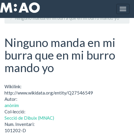
Vés al contingut
Togg
Inici
navig
Ninguno manda en mi burra que en mi burro mando yo
Ninguno manda en mi
burra que en mi burro
mando yo
Wikilink:
http://www.wikidata.org/entity/Q27546549
Autor:
anònim
Col·lecció:
Secció de Dibuix (MNAC)
Num. Inventari:
101202-D