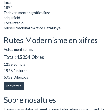
Inici:
1894
Esdeveniments significatius:
adquisició
Localització:
Museu Nacional d'Art de Catalunya
Rutes Modernisme en xifres
Actualment tenim:
Total:
15254
Obres
1258
Edificis
1526
Pintures
6752
Dibuixos
Més xifres
Sobre nosaltres
Lorem ipsum dolor sit amet, consectetur adipiscing elit, sed do