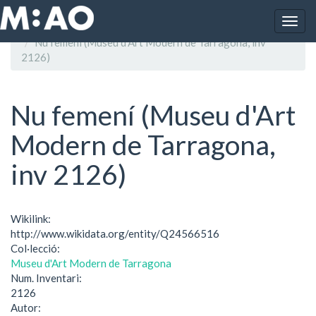
Vés al contingut
Togg
Inici
navig
Nu femení (Museu d'Art Modern de Tarragona, inv
2126)
Nu femení (Museu d'Art
Modern de Tarragona,
inv 2126)
Wikilink:
http://www.wikidata.org/entity/Q24566516
Col·lecció:
Museu d'Art Modern de Tarragona
Num. Inventari:
2126
Autor: