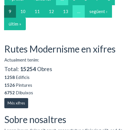
9
10
11
12
13
…
següent ›
últim »
Rutes Modernisme en xifres
Actualment tenim:
Total:
15254
Obres
1258
Edificis
1526
Pintures
6752
Dibuixos
Més xifres
Sobre nosaltres