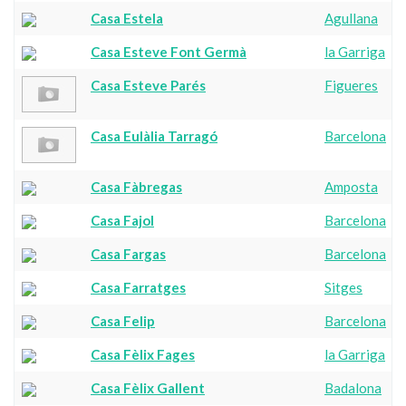
Casa Estela
Agullana
Casa Esteve Font Germà
la Garriga
Casa Esteve Parés
Figueres
Casa Eulàlia Tarragó
Barcelona
Casa Fàbregas
Amposta
Casa Fajol
Barcelona
Casa Fargas
Barcelona
Casa Farratges
Sitges
Casa Felip
Barcelona
Casa Fèlix Fages
la Garriga
Casa Fèlix Gallent
Badalona