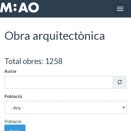
Vés al contingut
Togg
Inici
Obres
Obra arquitectònica
navig
Obra arquitectònica
Total obres: 1258
Autor
Població
Població