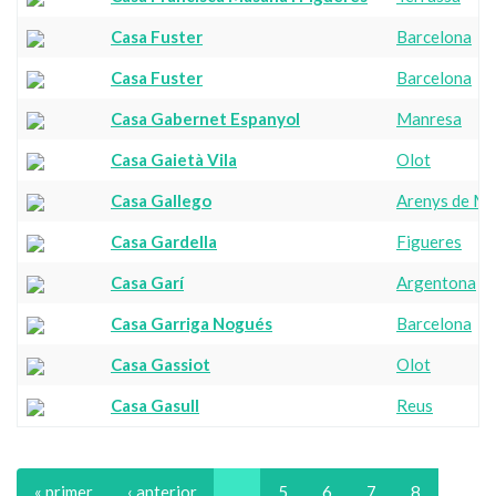
Casa Fuster
Barcelona
Casa Fuster
Barcelona
Casa Gabernet Espanyol
Manresa
Casa Gaietà Vila
Olot
Casa Gallego
Arenys de Ma
Casa Gardella
Figueres
Casa Garí
Argentona
Casa Garriga Nogués
Barcelona
Casa Gassiot
Olot
Casa Gasull
Reus
« primer
‹ anterior
…
5
6
7
8