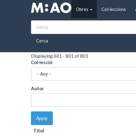
Vés al contingut
Obres
Col·leccions
Inici
Obres
Obra cartells
Obra cartells
Cerca
Displaying 601 - 801 of 801
Col·lecció
Autor
Apply
Títol