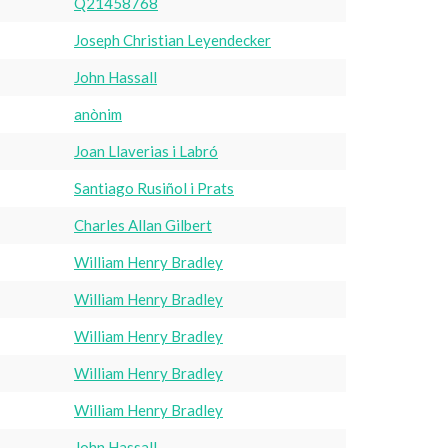
Q21458768
Joseph Christian Leyendecker
John Hassall
anònim
Joan Llaverias i Labró
Santiago Rusiñol i Prats
Charles Allan Gilbert
William Henry Bradley
William Henry Bradley
William Henry Bradley
William Henry Bradley
William Henry Bradley
John Hassall