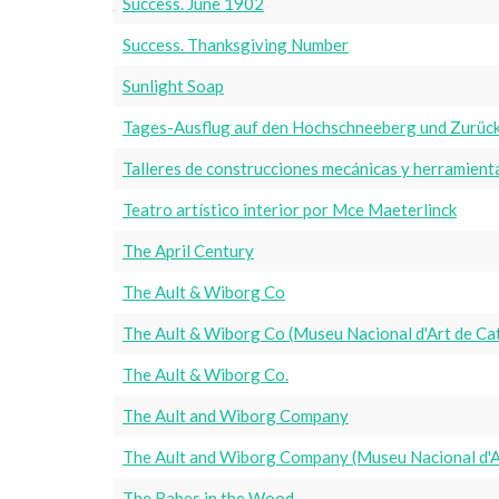
Success. June 1902
Success. Thanksgiving Number
Sunlight Soap
Tages-Ausflug auf den Hochschneeberg und Zurüc
Talleres de construcciones mecánicas y herramienta
Teatro artístico interior por Mce Maeterlinck
The April Century
The Ault & Wiborg Co
The Ault & Wiborg Co (Museu Nacional d'Art de Ca
The Ault & Wiborg Co.
The Ault and Wiborg Company
The Ault and Wiborg Company (Museu Nacional d'A
The Babes in the Wood