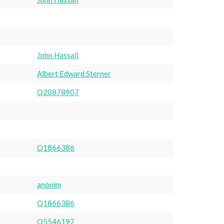
John Hassall
Albert Edward Sterner
Q20878907
Q1866386
anònim
Q1866386
Q5546197