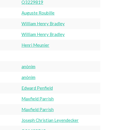
Q3229819
Auguste Roubille
William Henry Bradley
William Henry Bradley
Henri Meunier
anònim
anònim
Edward Penfield
Maxfield Parrish
Maxfield Parrish
Joseph Christian Leyendecker