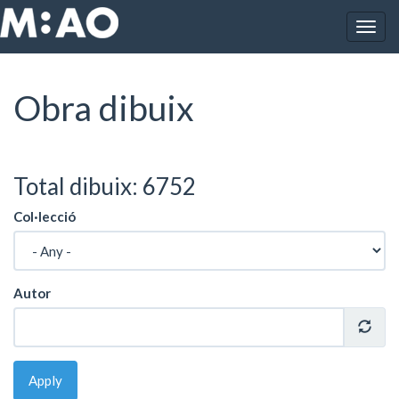
Vés al contingut
Togg
Inici
Obres
Obra dibuix
navig
Obra dibuix
Total dibuix: 6752
Col·lecció
Autor
Apply