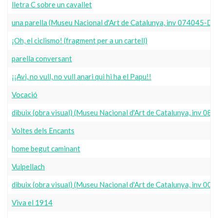
lletra C sobre un cavallet
una parella (Museu Nacional d'Art de Catalunya, inv 074045-D)
¡Oh, el ciclismo! (fragment per a un cartell)
parella conversant
¡¡Avi, no vull, no vull anari qui hi ha el Papu!!
Vocació
dibuix (obra visual) (Museu Nacional d'Art de Catalunya, inv 08
Voltes dels Encants
home begut caminant
Vulpellach
dibuix (obra visual) (Museu Nacional d'Art de Catalunya, inv 0
Viva el 1914