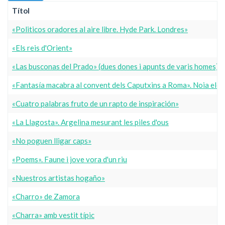
Títol
«Politicos oradores al aire libre. Hyde Park. Londres»
«Els reis d'Orient»
«Las busconas del Prado» (dues dones i apunts de varis homes)
«Fantasía macabra al convent dels Caputxins a Roma». Noia ele
«Cuatro palabras fruto de un rapto de inspiración»
«La Llagosta». Argelina mesurant les piles d'ous
«No poguen lligar caps»
«Poems». Faune i jove vora d'un riu
«Nuestros artistas hogaño»
«Charro» de Zamora
«Charra» amb vestit típic