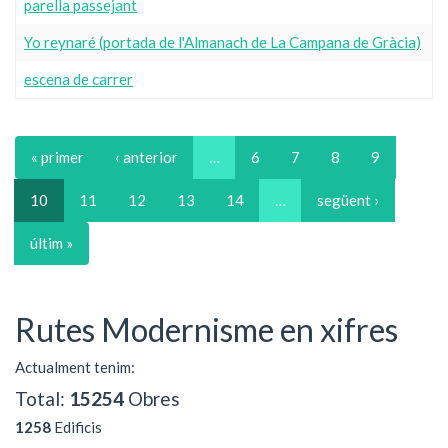
parella passejant
Yo reynaré (portada de l'Almanach de La Campana de Gràcia)
escena de carrer
« primer
‹ anterior
…
6
7
8
9
10
11
12
13
14
…
següent ›
últim »
Rutes Modernisme en xifres
Actualment tenim:
Total:
15254
Obres
1258
Edificis