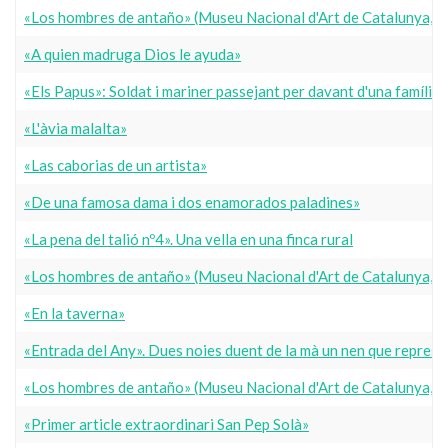
«Los hombres de antaño» (Museu Nacional d'Art de Catalunya, 
«A quien madruga Dios le ayuda»
«Els Papus»: Soldat i mariner passejant per davant d'una família 
«L'àvia malalta»
«Las caborias de un artista»
«De una famosa dama i dos enamorados paladines»
«La pena del talió nº4». Una vella en una finca rural
«Los hombres de antaño» (Museu Nacional d'Art de Catalunya, 
«En la taverna»
«Entrada del Any». Dues noies duent de la mà un nen que represent
«Los hombres de antaño» (Museu Nacional d'Art de Catalunya, 
«Primer article extraordinari San Pep Solà»