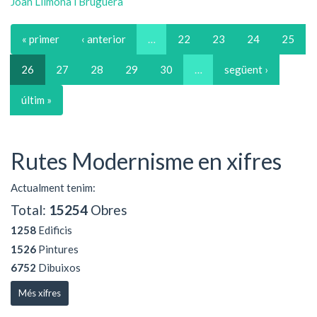
Joan Llimona i Bruguera
« primer
‹ anterior
…
22
23
24
25
26
27
28
29
30
…
següent ›
últim »
Rutes Modernisme en xifres
Actualment tenim:
Total:
15254
Obres
1258
Edificis
1526
Pintures
6752
Dibuixos
Més xifres