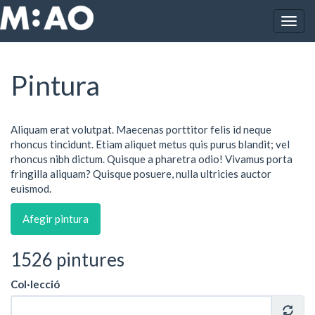
Vés al contingut
Togg
Inici
Obres
Pintura
navig
Pintura
Aliquam erat volutpat. Maecenas porttitor felis id neque
rhoncus tincidunt. Etiam aliquet metus quis purus blandit; vel
rhoncus nibh dictum. Quisque a pharetra odio! Vivamus porta
fringilla aliquam? Quisque posuere, nulla ultricies auctor
euismod.
Afegir pintura
1526 pintures
Col·lecció