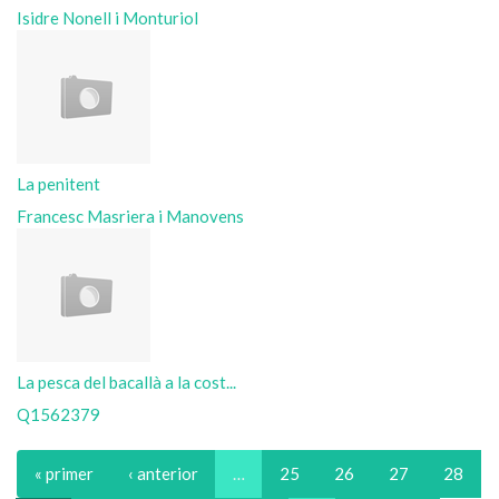
Isidre Nonell i Monturiol
La penitent
Francesc Masriera i Manovens
La pesca del bacallà a la cost...
Q1562379
« primer
‹ anterior
…
25
26
27
28