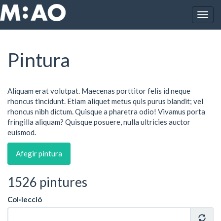
Vés al contingut
Togg
Inici
Obres
Pintura
navig
Pintura
Aliquam erat volutpat. Maecenas porttitor felis id neque
rhoncus tincidunt. Etiam aliquet metus quis purus blandit; vel
rhoncus nibh dictum. Quisque a pharetra odio! Vivamus porta
fringilla aliquam? Quisque posuere, nulla ultricies auctor
euismod.
Afegir pintura
1526 pintures
Col·lecció