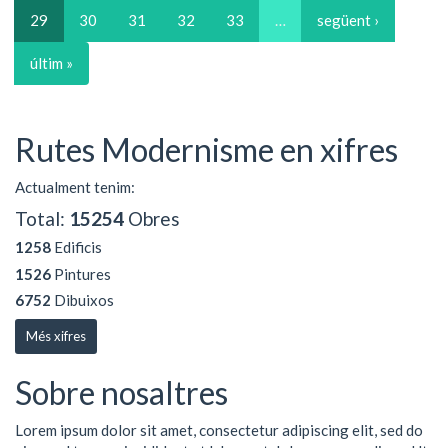
29
30
31
32
33
…
següent ›
últim »
Rutes Modernisme en xifres
Actualment tenim:
Total:
15254
Obres
1258
Edificis
1526
Pintures
6752
Dibuixos
Més xifres
Sobre nosaltres
Lorem ipsum dolor sit amet, consectetur adipiscing elit, sed do