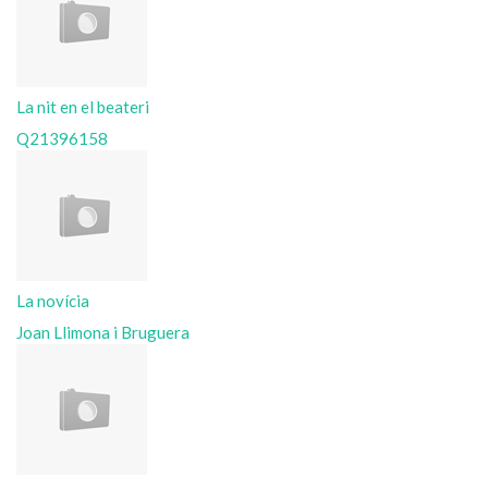
La nit en el beateri
Q21396158
La novícia
Joan Llimona i Bruguera