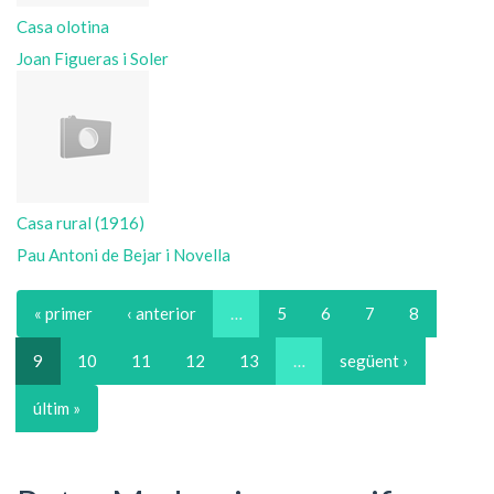
Casa olotina
Joan Figueras i Soler
Casa rural (1916)
Pau Antoni de Bejar i Novella
« primer
‹ anterior
…
5
6
7
8
9
10
11
12
13
…
següent ›
últim »