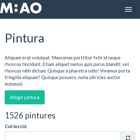
Vés al contingut
Togg
Inici
Obres
Pintura
navig
Pintura
Aliquam erat volutpat. Maecenas porttitor felis id neque
rhoncus tincidunt. Etiam aliquet metus quis purus blandit; vel
rhoncus nibh dictum. Quisque a pharetra odio! Vivamus porta
fringilla aliquam? Quisque posuere, nulla ultricies auctor
euismod.
Afegir pintura
1526 pintures
Col·lecció