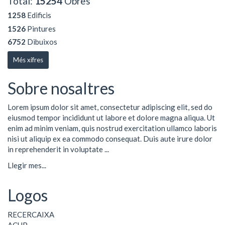
Total:
15254
Obres
1258
Edificis
1526
Pintures
6752
Dibuixos
Més xifres
Sobre nosaltres
Lorem ipsum dolor sit amet, consectetur adipiscing elit, sed do
eiusmod tempor incididunt ut labore et dolore magna aliqua. Ut
enim ad minim veniam, quis nostrud exercitation ullamco laboris
nisi ut aliquip ex ea commodo consequat. Duis aute irure dolor
in reprehenderit in voluptate ...
Llegir mes...
Logos
RECERCAIXA
ACUP