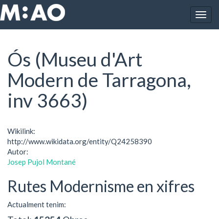
Vés al contingut
Togg
Inici
Ós (Museu d'Art Modern de Tarragona, inv 3663)
navig
Ós (Museu d'Art
Modern de Tarragona,
inv 3663)
Wikilink:
http://www.wikidata.org/entity/Q24258390
Autor:
Josep Pujol Montané
Rutes Modernisme en xifres
Actualment tenim: