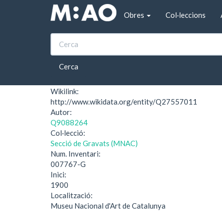
Vés al contingut
Obres
Col·leccions
Inici
«Pacto con los Gaulas anulado». Volum IV
«Pacto con los Gaul
Cerca
Wikilink:
http://www.wikidata.org/entity/Q27557011
Autor:
Q9088264
Col·lecció:
Secció de Gravats (MNAC)
Num. Inventari:
007767-G
Inici:
1900
Localització:
Museu Nacional d'Art de Catalunya