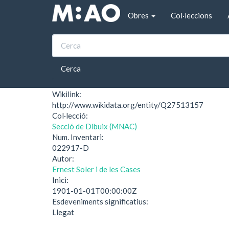
Vés al contingut
Obres
Col·leccions
Inici
Paisatge (Museu Nacional d'Art de Catalu
Paisatge (Museu Nac
Cerca
Wikilink:
http://www.wikidata.org/entity/Q27513157
Col·lecció:
Secció de Dibuix (MNAC)
Num. Inventari:
022917-D
Autor:
Ernest Soler i de les Cases
Inici:
1901-01-01T00:00:00Z
Esdeveniments significatius:
Llegat