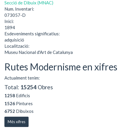
Secció de Dibuix (MNAC)
Num. Inventari:
073057-D
Inici:
1894
Esdeveniments significatius:
adquisició
Localització:
Museu Nacional d'Art de Catalunya
Rutes Modernisme en xifres
Actualment tenim:
Total:
15254
Obres
1258
Edificis
1526
Pintures
6752
Dibuixos
Més xifres