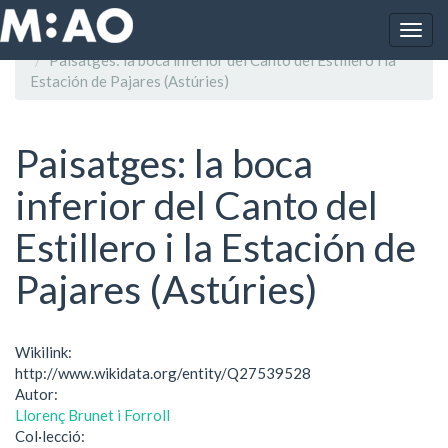
Vés al contingut
Togg
Inici
navig
Paisatges: la boca inferior del Canto del Estillero i la
Estación de Pajares (Astúries)
Paisatges: la boca
inferior del Canto del
Estillero i la Estación de
Pajares (Astúries)
Wikilink:
http://www.wikidata.org/entity/Q27539528
Autor:
Llorenç Brunet i Forroll
Col·lecció: