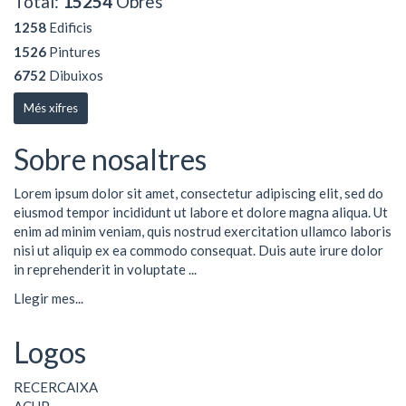
Total:
15254
Obres
1258
Edificis
1526
Pintures
6752
Dibuixos
Més xifres
Sobre nosaltres
Lorem ipsum dolor sit amet, consectetur adipiscing elit, sed do
eiusmod tempor incididunt ut labore et dolore magna aliqua. Ut
enim ad minim veniam, quis nostrud exercitation ullamco laboris
nisi ut aliquip ex ea commodo consequat. Duis aute irure dolor
in reprehenderit in voluptate ...
Llegir mes...
Logos
RECERCAIXA
ACUP