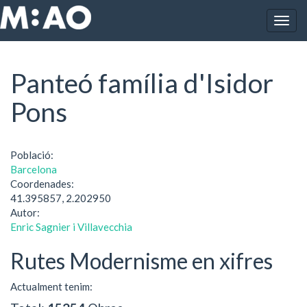
Vés al contingut
Togg
Inici
Panteó família d'Isidor Pons
navig
Panteó família d'Isidor
Pons
Població:
Barcelona
Coordenades:
41.395857, 2.202950
Autor:
Enric Sagnier i Villavecchia
Rutes Modernisme en xifres
Actualment tenim: