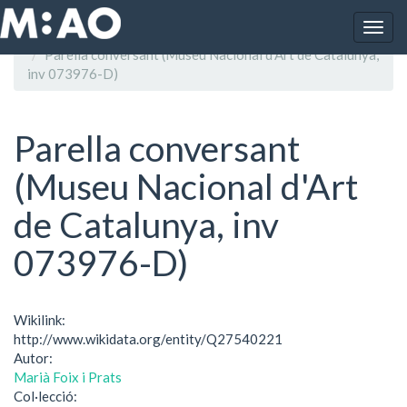
Vés al contingut
Togg
Inici
navig
Parella conversant (Museu Nacional d'Art de Catalunya,
inv 073976-D)
Parella conversant
(Museu Nacional d'Art
de Catalunya, inv
073976-D)
Wikilink:
http://www.wikidata.org/entity/Q27540221
Autor:
Marià Foix i Prats
Col·lecció: