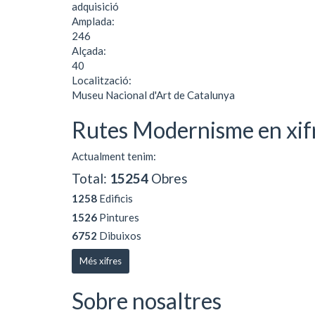
adquisició
Amplada:
246
Alçada:
40
Localització:
Museu Nacional d'Art de Catalunya
Rutes Modernisme en xif
Actualment tenim:
Total:
15254
Obres
1258
Edificis
1526
Pintures
6752
Dibuixos
Més xifres
Sobre nosaltres