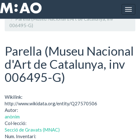
Vés al contingut
Togg
Inici
navig
Parella (Museu Nacional d'Art de Catalunya, inv
006495-G)
Parella (Museu Nacional
d'Art de Catalunya, inv
006495-G)
Wikilink:
http://www.wikidata.org/entity/Q27570506
Autor:
anònim
Col·lecció:
Secció de Gravats (MNAC)
Num. Inventari: