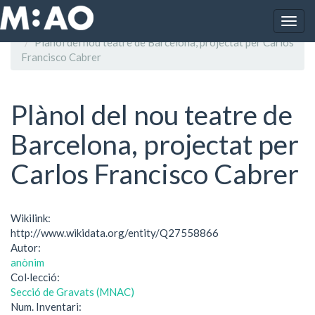
Vés al contingut
Togg
Inici
navig
Plànol del nou teatre de Barcelona, projectat per Carlos
Francisco Cabrer
Plànol del nou teatre de
Barcelona, projectat per
Carlos Francisco Cabrer
Wikilink:
http://www.wikidata.org/entity/Q27558866
Autor:
anònim
Col·lecció:
Secció de Gravats (MNAC)
Num. Inventari: