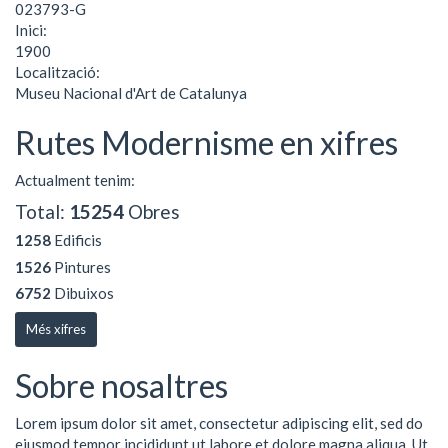
023793-G
Inici:
1900
Localització:
Museu Nacional d'Art de Catalunya
Rutes Modernisme en xifres
Actualment tenim:
Total:
15254
Obres
1258
Edificis
1526
Pintures
6752
Dibuixos
Més xifres
Sobre nosaltres
Lorem ipsum dolor sit amet, consectetur adipiscing elit, sed do
eiusmod tempor incididunt ut labore et dolore magna aliqua. Ut