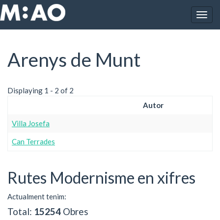
Vés al contingut
Togg
Inici
Arenys de Munt
navig
Arenys de Munt
Displaying 1 - 2 of 2
Autor
Villa Josefa
Can Terrades
Rutes Modernisme en xifres
Actualment tenim:
Total:
15254
Obres