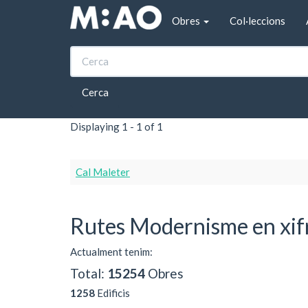
Vés al contingut
Obres
Col·leccions
Inici
Figuerola del Camp
Figuerola del Camp
Cerca
Displaying 1 - 1 of 1
Cal Maleter
Rutes Modernisme en xif
Actualment tenim:
Total:
15254
Obres
1258
Edificis