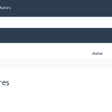
Formulari de cerca
Autors
Autor
res