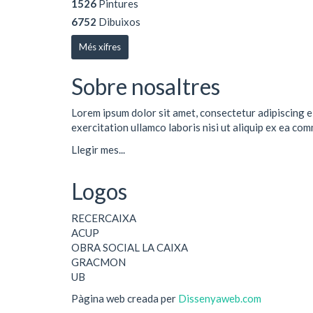
1526
Pintures
6752
Dibuixos
Més xifres
Sobre nosaltres
Lorem ipsum dolor sit amet, consectetur adipiscing e
exercitation ullamco laboris nisi ut aliquip ex ea co
Llegir mes...
Logos
RECERCAIXA
ACUP
OBRA SOCIAL LA CAIXA
GRACMON
UB
Pàgina web creada per
Dissenyaweb.com