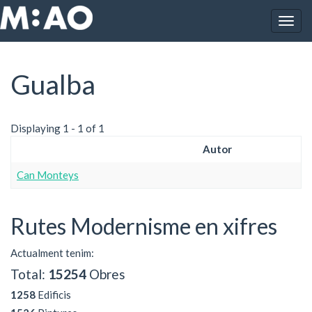
Vés al contingut
Togg
Inici
Gualba
navig
Gualba
Displaying 1 - 1 of 1
Autor
Can Monteys
Rutes Modernisme en xifres
Actualment tenim:
Total:
15254
Obres
1258
Edificis