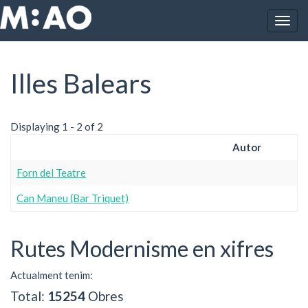
Vés al contingut
Togg
Inici
Illes Balears
navig
Illes Balears
Displaying 1 - 2 of 2
Autor
Forn del Teatre
Can Maneu (Bar Triquet)
Rutes Modernisme en xifres
Actualment tenim:
Total:
15254
Obres