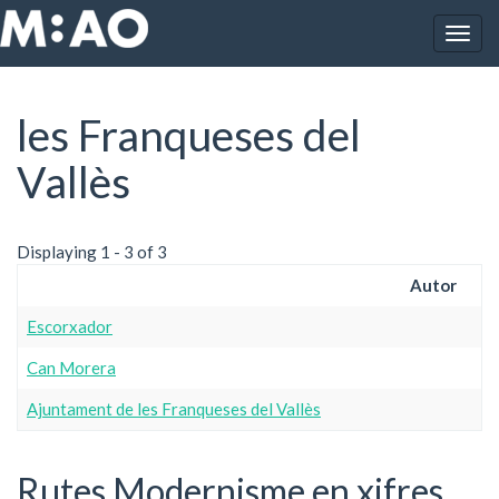
Vés al contingut
Togg
Inici
les Franqueses del Vallès
navig
les Franqueses del
Vallès
Displaying 1 - 3 of 3
Autor
Escorxador
Can Morera
Ajuntament de les Franqueses del Vallès
Rutes Modernisme en xifres