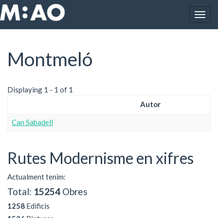
Vés al contingut
Togg
Inici
Montmeló
navig
Montmeló
Displaying 1 - 1 of 1
Autor
Can Sabadell
Rutes Modernisme en xifres
Actualment tenim:
Total:
15254
Obres
1258
Edificis