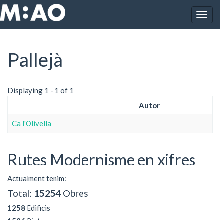
Vés al contingut
Togg
Inici
Pallejà
navig
Pallejà
Displaying 1 - 1 of 1
Autor
Ca l'Olivella
Rutes Modernisme en xifres
Actualment tenim:
Total:
15254
Obres
1258
Edificis