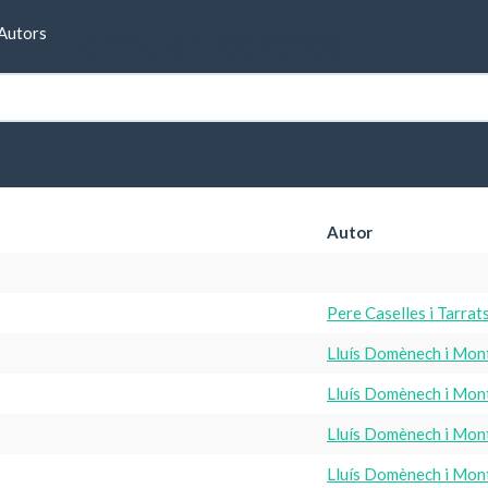
Formulari de cerca
Autors
Autor
Pere Caselles i Tarrat
Lluís Domènech i Mon
Lluís Domènech i Mon
Lluís Domènech i Mon
Lluís Domènech i Mon