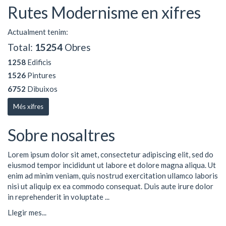
Rutes Modernisme en xifres
Actualment tenim:
Total:
15254
Obres
1258
Edificis
1526
Pintures
6752
Dibuixos
Més xifres
Sobre nosaltres
Lorem ipsum dolor sit amet, consectetur adipiscing elit, sed do
eiusmod tempor incididunt ut labore et dolore magna aliqua. Ut
enim ad minim veniam, quis nostrud exercitation ullamco laboris
nisi ut aliquip ex ea commodo consequat. Duis aute irure dolor
in reprehenderit in voluptate ...
Llegir mes...