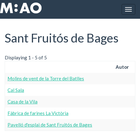
Vés al contingut
Togg
Inici
Sant Fruitós de Bages
navig
Sant Fruitós de Bages
Displaying 1 - 5 of 5
Autor
Molins de vent de la Torre del Batlles
Cal Sala
Casa de la Vila
Fàbrica de farines La Victòria
Pavelló d'esplai de Sant Fruitós de Bages