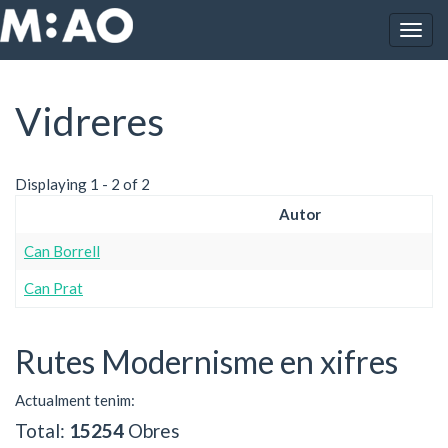
Vés al contingut
Togg
Inici
Vidreres
navig
Vidreres
Displaying 1 - 2 of 2
Autor
Can Borrell
Can Prat
Rutes Modernisme en xifres
Actualment tenim:
Total:
15254
Obres