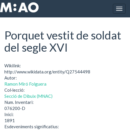
Vés al contingut
Togg
Inici
Porquet vestit de soldat del segle XVI
navig
Porquet vestit de soldat
del segle XVI
Wikilink:
http://www.wikidata.org/entity/Q27544498
Autor:
Ramon Miró Folguera
Col·lecció:
Secció de Dibuix (MNAC)
Num. Inventari:
076200-D
Inici:
1891
Esdeveniments significatius: