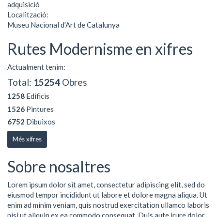
adquisició
Localització:
Museu Nacional d'Art de Catalunya
Rutes Modernisme en xifres
Actualment tenim:
Total:
15254
Obres
1258
Edificis
1526
Pintures
6752
Dibuixos
Més xifres
Sobre nosaltres
Lorem ipsum dolor sit amet, consectetur adipiscing elit, sed do
eiusmod tempor incididunt ut labore et dolore magna aliqua. Ut
enim ad minim veniam, quis nostrud exercitation ullamco laboris
nisi ut aliquip ex ea commodo consequat. Duis aute irure dolor