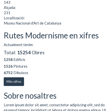
143
Alçada:
231
Localització:
Museu Nacional d'Art de Catalunya
Rutes Modernisme en xifres
Actualment tenim:
Total:
15254
Obres
1258
Edificis
1526
Pintures
6752
Dibuixos
Més xifres
Sobre nosaltres
Lorem ipsum dolor sit amet, consectetur adipiscing elit, sed do
eiusmod tempor incididunt ut labore et dolore magna aliqua. Ut