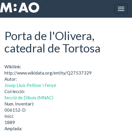
Vés al contingut
Togg
Inici
Porta de l'Olivera, catedral de Tortosa
navig
Porta de l'Olivera,
catedral de Tortosa
Wikilink:
http://www.wikidata.org/entity/Q27537329
Autor:
Josep Lluís Pellicer i Fenyé
Col·lecció:
Secció de Dibuix (MNAC)
Num. Inventari:
006152-D
Inici:
1889
Amplada: