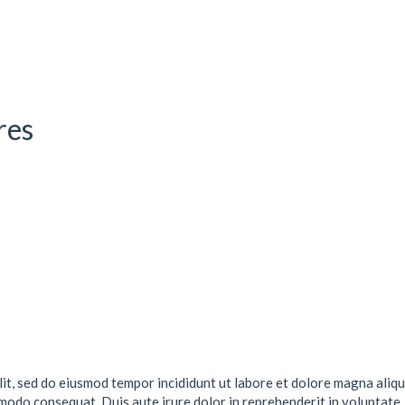
res
lit, sed do eiusmod tempor incididunt ut labore et dolore magna aliqu
mmodo consequat. Duis aute irure dolor in reprehenderit in voluptate .