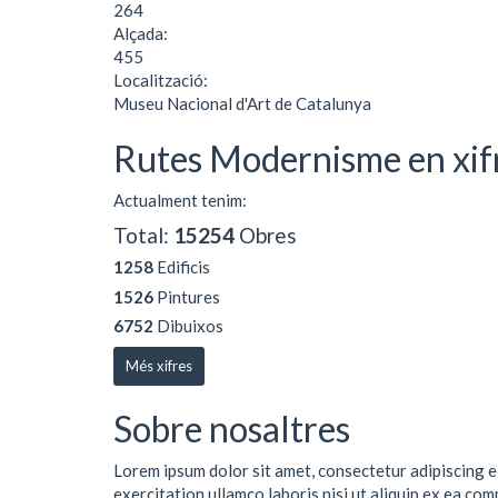
264
Alçada:
455
Localització:
Museu Nacional d'Art de Catalunya
Rutes Modernisme en xif
Actualment tenim:
Total:
15254
Obres
1258
Edificis
1526
Pintures
6752
Dibuixos
Més xifres
Sobre nosaltres
Lorem ipsum dolor sit amet, consectetur adipiscing e
exercitation ullamco laboris nisi ut aliquip ex ea co