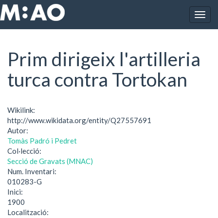
Vés al contingut
Togg
Inici
Prim dirigeix l'artilleria turca contra Tortokan
navig
Prim dirigeix l'artilleria
turca contra Tortokan
Wikilink:
http://www.wikidata.org/entity/Q27557691
Autor:
Tomàs Padró i Pedret
Col·lecció:
Secció de Gravats (MNAC)
Num. Inventari:
010283-G
Inici:
1900
Localització: