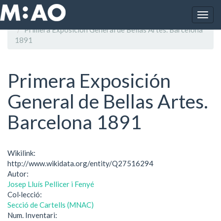
Vés al contingut
Togg
Inici
navig
Primera Exposición General de Bellas Artes. Barcelona
1891
Primera Exposición
General de Bellas Artes.
Barcelona 1891
Wikilink:
http://www.wikidata.org/entity/Q27516294
Autor:
Josep Lluís Pellicer i Fenyé
Col·lecció:
Secció de Cartells (MNAC)
Num. Inventari: