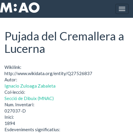
Vés al contingut
Togg
Inici
Pujada del Cremallera a Lucerna
navig
Pujada del Cremallera a
Lucerna
Wikilink:
http://www.wikidata.org/entity/Q27526837
Autor:
Ignacio Zuloaga Zabaleta
Col·lecció:
Secció de Dibuix (MNAC)
Num. Inventari:
027037-D
Inici:
1894
Esdeveniments significatius: