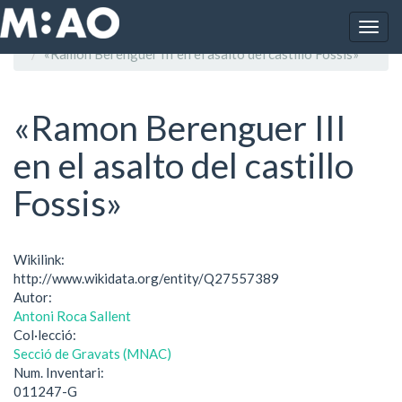
Vés al contingut
Togg
Inici
navig
«Ramon Berenguer III en el asalto del castillo Fossis»
«Ramon Berenguer III
en el asalto del castillo
Fossis»
Wikilink:
http://www.wikidata.org/entity/Q27557389
Autor:
Antoni Roca Sallent
Col·lecció:
Secció de Gravats (MNAC)
Num. Inventari:
011247-G