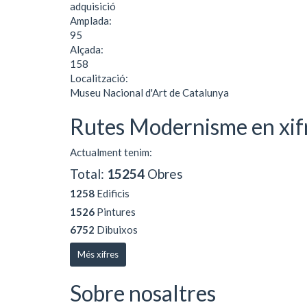
adquisició
Amplada:
95
Alçada:
158
Localització:
Museu Nacional d'Art de Catalunya
Rutes Modernisme en xif
Actualment tenim:
Total:
15254
Obres
1258
Edificis
1526
Pintures
6752
Dibuixos
Més xifres
Sobre nosaltres