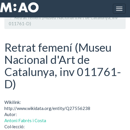
Vés al contingut
Togg
Inici
navig
Retrat femení (Museu Nacional d'Art de Catalunya, inv
011761-D)
Retrat femení (Museu
Nacional d'Art de
Catalunya, inv 011761-
D)
Wikilink:
http://www.wikidata.org/entity/Q27556238
Autor:
Antoni Fabrés i Costa
Col·lecció: