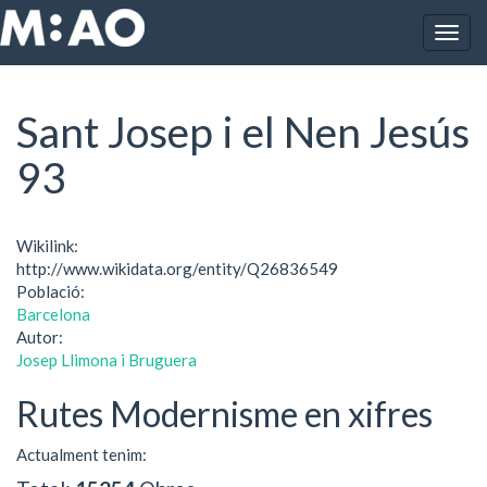
Vés al contingut
Togg
Inici
Sant Josep i el Nen Jesús 93
navig
Sant Josep i el Nen Jesús
93
Wikilink:
http://www.wikidata.org/entity/Q26836549
Població:
Barcelona
Autor:
Josep Llimona i Bruguera
Rutes Modernisme en xifres
Actualment tenim: