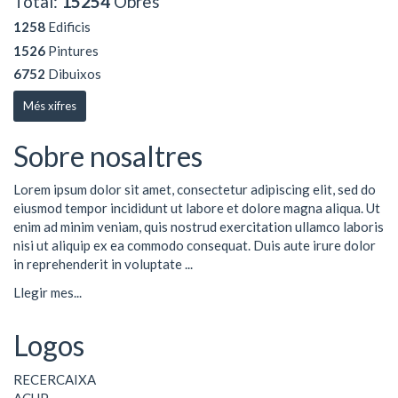
Total:
15254
Obres
1258
Edificis
1526
Pintures
6752
Dibuixos
Més xifres
Sobre nosaltres
Lorem ipsum dolor sit amet, consectetur adipiscing elit, sed do
eiusmod tempor incididunt ut labore et dolore magna aliqua. Ut
enim ad minim veniam, quis nostrud exercitation ullamco laboris
nisi ut aliquip ex ea commodo consequat. Duis aute irure dolor
in reprehenderit in voluptate ...
Llegir mes...
Logos
RECERCAIXA
ACUP