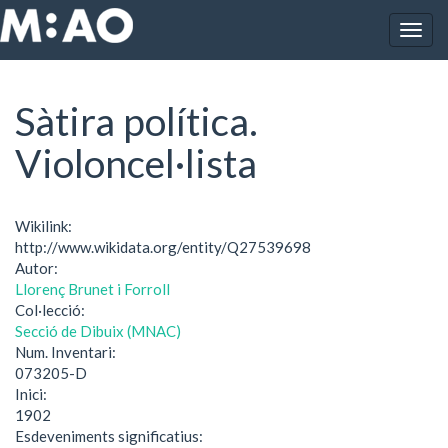
Vés al contingut
Togg
Inici
Sàtira política. Violoncel·lista
navig
Sàtira política.
Violoncel·lista
Wikilink:
http://www.wikidata.org/entity/Q27539698
Autor:
Llorenç Brunet i Forroll
Col·lecció:
Secció de Dibuix (MNAC)
Num. Inventari:
073205-D
Inici:
1902
Esdeveniments significatius: