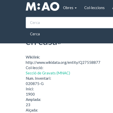
Vés al contingut
Obres
Col·leccions
Inici
«Señor Baron hay un caballero que desea ve
«Señor Baron hay un 
Cerca
en casa»
Wikilink:
http://www.wikidata.org/entity/Q27558877
Col·lecció:
Secció de Gravats (MNAC)
Num. Inventari:
020875-G
Inici:
1900
Amplada:
23
Alçada: