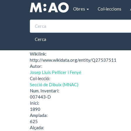
Vés al contingut
Obres
Col·leccions
Inici
Sessió solemne en honor de la reina Maria C
Sessió solemne en ho
Cerca
Wikilink:
http://www.wikidata.org/entity/Q27537511
Autor:
Josep Lluís Pellicer i Fenyé
Col·lecció:
Secció de Dibuix (MNAC)
Num. Inventari:
007443-D
Inici:
1890
Amplada:
625
Alçada: