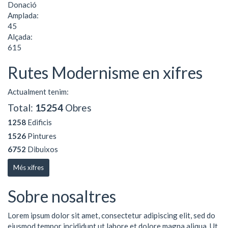
Donació
Amplada:
45
Alçada:
615
Rutes Modernisme en xifres
Actualment tenim:
Total:
15254
Obres
1258
Edificis
1526
Pintures
6752
Dibuixos
Més xifres
Sobre nosaltres
Lorem ipsum dolor sit amet, consectetur adipiscing elit, sed do
eiusmod tempor incididunt ut labore et dolore magna aliqua. Ut