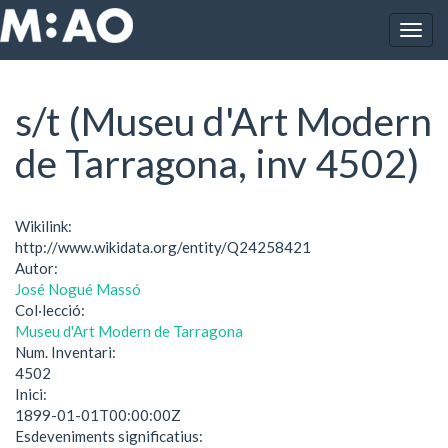
Vés al contingut
Togg
Inici
s/t (Museu d'Art Modern de Tarragona, inv 4502)
navig
s/t (Museu d'Art Modern
de Tarragona, inv 4502)
Wikilink:
http://www.wikidata.org/entity/Q24258421
Autor:
José Nogué Massó
Col·lecció:
Museu d'Art Modern de Tarragona
Num. Inventari:
4502
Inici:
1899-01-01T00:00:00Z
Esdeveniments significatius: