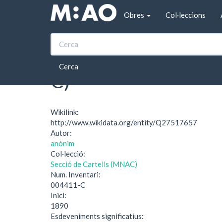
Vés al contingut
Obres
Col·leccions
Inici
Stickphast paste (Museu Nacional d'Art de
Stickphast paste (M
Cerca
C)
Wikilink:
http://www.wikidata.org/entity/Q27517657
Autor:
anònim
Col·lecció:
Secció de Cartells (MNAC)
Num. Inventari:
004411-C
Inici:
1890
Esdeveniments significatius: