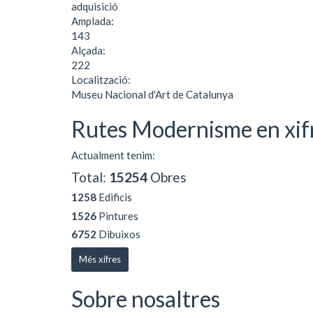
adquisició
Amplada:
143
Alçada:
222
Localització:
Museu Nacional d'Art de Catalunya
Rutes Modernisme en xif
Actualment tenim:
Total:
15254
Obres
1258
Edificis
1526
Pintures
6752
Dibuixos
Més xifres
Sobre nosaltres