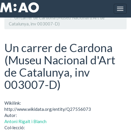
Vés al contingut
Togg
Inici
navig
Un carrer de Cardona (Museu Nacional d'Art de
Catalunya, inv 003007-D)
Un carrer de Cardona
(Museu Nacional d'Art
de Catalunya, inv
003007-D)
Wikilink:
http://www.wikidata.org/entity/Q27556073
Autor:
Antoni Rigalt i Blanch
Col·lecció: